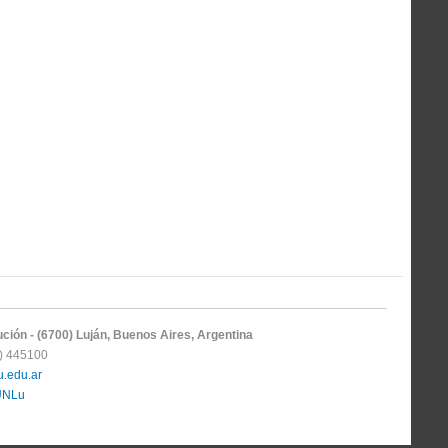
ción - (6700) Luján, Buenos Aires, Argentina
3) 445100
.edu.ar
 UNLu